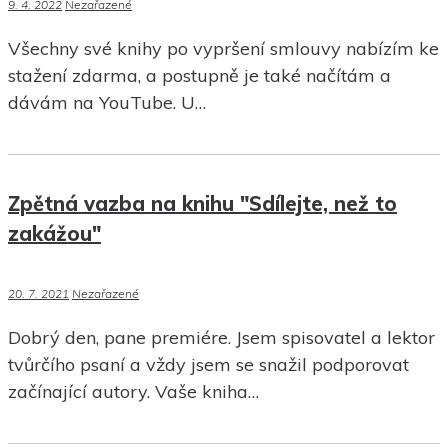
9. 4. 2022
Nezařazené
Všechny své knihy po vypršení smlouvy nabízím ke
stažení zdarma, a postupně je také načítám a
dávám na YouTube. U…
Zpětná vazba na knihu "Sdílejte, než to
zakážou"
20. 7. 2021
Nezařazené
Dobrý den, pane premiére. Jsem spisovatel a lektor
tvůrčího psaní a vždy jsem se snažil podporovat
začínající autory. Vaše kniha…