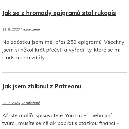
Jak se z hromady epigramů stal rukopis
19. 8. 2020
Nezařazené
Na začátku jsem měl přes 250 epigramů. Všechny
jsem si několikrát přečetl a vyřadil ty, které se mi
s odstupem zdály…
Jak jsem zblbnul z Patreonu
29. 7. 2020
Nezařazené
Ať jste malíři, spisovatelé, YouTubeři nebo jiní
tvůrci, musíte se nějak poprat s otázkou financí –