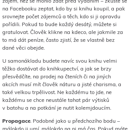
zájem, než se mohlo zdát před vydáním – zkuste se
na Facebooku zeptat, kdo by si knihu koupil, a pak
srovnejte počet zájemců a těch, kdo si ji opravdu
pořídili. Pokud to bude každý desátý, můžete si
gratulovat. Člověk klikne na kdeco, ale jakmile za
to má dát peníze, často zjistí, že se vlastně bez
dané věci obejde.
U samonákladu budete navíc svou knihu velmi
těžko dostávat do knihkupectví, a jak se brzy
přesvědčíte, na prodej na čteních či na jiných
akcích musí mít člověk náturu a jisté charisma, a
také velkou trpělivost. Ne každému to jde, ne
každému se chce neustále tahat pár výtisků
v batohu a na potkání je nutit kolemjdoucím.
Propagace
. Podobné jako u předchozího bodu –
málokdo ji umí, málokdo na ni má čas. Pokud máte