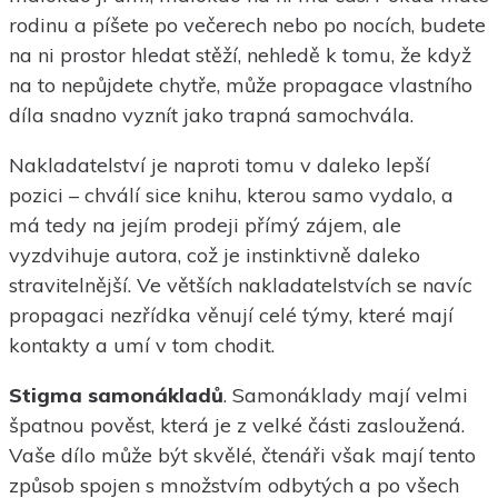
rodinu a píšete po večerech nebo po nocích, budete
na ni prostor hledat stěží, nehledě k tomu, že když
na to nepůjdete chytře, může propagace vlastního
díla snadno vyznít jako trapná samochvála.
Nakladatelství je naproti tomu v daleko lepší
pozici – chválí sice knihu, kterou samo vydalo, a
má tedy na jejím prodeji přímý zájem, ale
vyzdvihuje autora, což je instinktivně daleko
stravitelnější. Ve větších nakladatelstvích se navíc
propagaci nezřídka věnují celé týmy, které mají
kontakty a umí v tom chodit.
Stigma samonákladů
. Samonáklady mají velmi
špatnou pověst, která je z velké části zasloužená.
Vaše dílo může být skvělé, čtenáři však mají tento
způsob spojen s množstvím odbytých a po všech