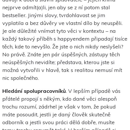
nejprve odmít(a)li, jen aby se z ní potom stal
bestseller. Jinými slovy, tvrdohlavost se jim
vyplatila a bez důvěry ve vlastní dílo by neuspěli.
Je ale důležité vnímat tyto věci v kontextu – na
každý takový příběh s happyendem připadají tisíce
těch, kde to nevyšlo. Že jste o nich nikdy neslyšeli?
No právě. Znáte jen pár úspěšných, zástupy těch
neúspěšných nevidíte; představa, kterou jste si
možná vytvořili v hlavě, tak s realitou nemusí mít
nic společného.
Hledání spolupracovníků
. V lepším případě vás
přátelé propojí s někým, kdo dané věci alespoň
trochu rozumí, zádrhel je však v tom, že pokud
máte posoudit, jestli je daný člověk skutečně
odborník a jestli svou práci dělá dobře, musíte