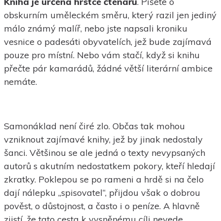
Kniha je určena hrstce čtenářů
. Píšete o
obskurním uměleckém směru, který razil jen jediný
málo známý malíř, nebo jste napsali kroniku
vesnice o padesáti obyvatelích, jež bude zajímavá
pouze pro místní. Nebo vám stačí, když si knihu
přečte pár kamarádů, žádné větší literární ambice
nemáte.
Samonáklad není čiré zlo. Občas tak mohou
vzniknout zajímavé knihy, jež by jinak nedostaly
šanci. Většinou se ale jedná o texty nevypsaných
autorů s akutním nedostatkem pokory, kteří hledají
zkratky. Poklepou se po rameni a hrdě si na čelo
dají nálepku „spisovatel“, přijdou však o dobrou
pověst, o důstojnost, a často i o peníze. A hlavně
zjistí, že tato cesta k vysněnému cíli nevede.