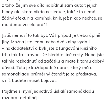
z toho, že jim své dílo nabídnul sám autor; jejich
blogy ale skoro nikdo nesleduje, takže to nemá
žádný efekt. Na komínek knih, jež nikdo nechce, se
mu doma vesele práší.
Jistě, nemusí to tak být. Váš případ je třeba úplně
jiný. Možná jste jednu nebo dvě knihy vydali
v nakladatelství a byli jste z fungování knižního
trhu tak frustrovaní, že hledáte jiné cesty. Nebo jste
takhle rozhodnutí od začátku a máte k tomu dobrý
důvod. Toto je každopádně obraz, který má o
samonákladu průměrný čtenář; je to představa,
s níž budete muset bojovat.
Pojďme si nyní jednotlivá úskalí samonákladu
rozebrat detailněji.