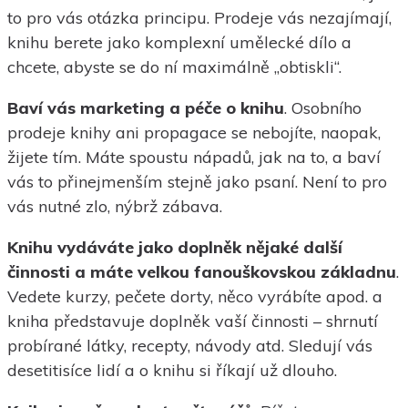
to pro vás otázka principu. Prodeje vás nezajímají,
knihu berete jako komplexní umělecké dílo a
chcete, abyste se do ní maximálně „obtiskli“.
Baví vás marketing a péče o knihu
. Osobního
prodeje knihy ani propagace se nebojíte, naopak,
žijete tím. Máte spoustu nápadů, jak na to, a baví
vás to přinejmenším stejně jako psaní. Není to pro
vás nutné zlo, nýbrž zábava.
Knihu vydáváte jako doplněk nějaké další
činnosti a máte velkou fanouškovskou základnu
.
Vedete kurzy, pečete dorty, něco vyrábíte apod. a
kniha představuje doplněk vaší činnosti – shrnutí
probírané látky, recepty, návody atd. Sledují vás
desetitisíce lidí a o knihu si říkají už dlouho.