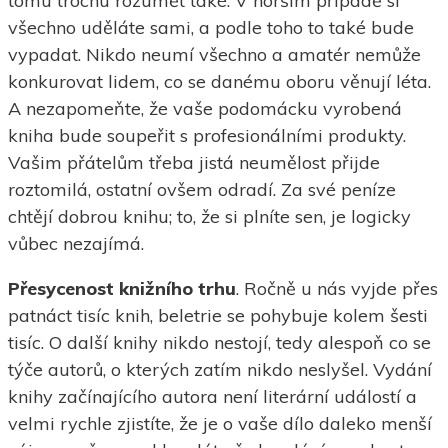
tomu trochu rozumět také. V horším případě si
všechno uděláte sami, a podle toho to také bude
vypadat. Nikdo neumí všechno a amatér nemůže
konkurovat lidem, co se danému oboru věnují léta.
A nezapomeňte, že vaše podomácku vyrobená
kniha bude soupeřit s profesionálními produkty.
Vašim přátelům třeba jistá neumělost přijde
roztomilá, ostatní ovšem odradí. Za své peníze
chtějí dobrou knihu; to, že si plníte sen, je logicky
vůbec nezajímá.
Přesycenost knižního trhu
. Ročně u nás vyjde přes
patnáct tisíc knih, beletrie se pohybuje kolem šesti
tisíc. O další knihy nikdo nestojí, tedy alespoň co se
týče autorů, o kterých zatím nikdo neslyšel. Vydání
knihy začínajícího autora není literární událostí a
velmi rychle zjistíte, že je o vaše dílo daleko menší