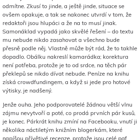
odmítne. Zkusí to jinde, a ještě jinde, situace se
ovšem opakuje, a tak se nakonec utvrdí v tom, že
redaktoři jsou hlupáci a že na to musí jinak.
Samonáklad vypadá jako skvělé řešení – do textu
mu nebude nikdo zasahovat a všechno bude
přesně podle něj. Vlastně může být rád, že to takhle
dopadlo. Obálku nakreslí kamarádka; korektura
není potřeba, protože je to od srdce, na těch pár
překlepů se nikdo dívat nebude. Peníze na knihu
získá crowdfundingem, a když si jede pro hotové
výtisky, je nadšený.
Jenže ouha. Jeho podporovatelé žádnou větší vlnu
zájmu nevytvoří a poté, co prodá prvních pár kusů,
je konec. Párkrát knihu zmíní na Facebooku, vnutí ji
několika náctiletým knižním blogerkám, které
napíšou přívětivé recenze, protože jsou celé paf