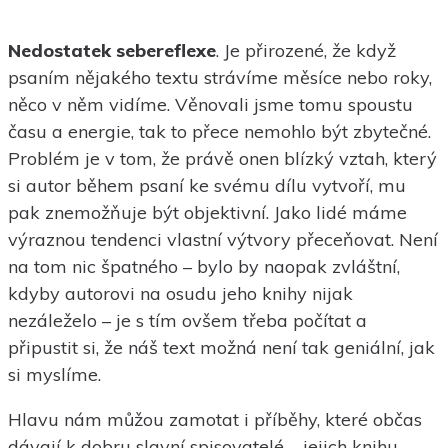
Nedostatek sebereflexe
. Je přirozené, že když
psaním nějakého textu strávíme měsíce nebo roky,
něco v něm vidíme. Věnovali jsme tomu spoustu
času a energie, tak to přece nemohlo být zbytečné.
Problém je v tom, že právě onen blízký vztah, který
si autor během psaní ke svému dílu vytvoří, mu
pak znemožňuje být objektivní. Jako lidé máme
výraznou tendenci vlastní výtvory přeceňovat. Není
na tom nic špatného – bylo by naopak zvláštní,
kdyby autorovi na osudu jeho knihy nijak
nezáleželo – je s tím ovšem třeba počítat a
připustit si, že náš text možná není tak geniální, jak
si myslíme.
Hlavu nám můžou zamotat i příběhy, které občas
dávají k dobru slavní spisovatelé – jejich knihu