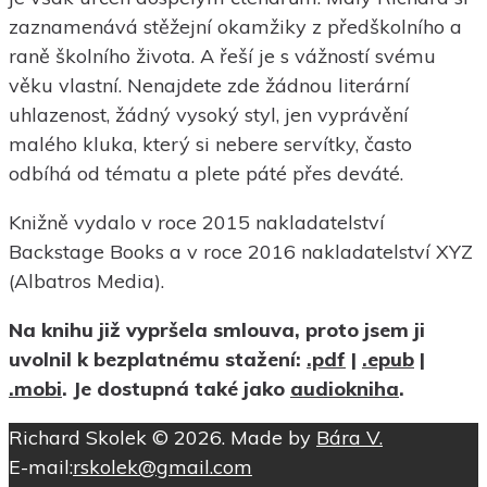
zaznamenává stěžejní okamžiky z předškolního a
raně školního života. A řeší je s vážností svému
věku vlastní. Nenajdete zde žádnou literární
uhlazenost, žádný vysoký styl, jen vyprávění
malého kluka, který si nebere servítky, často
odbíhá od tématu a plete páté přes deváté.
Knižně vydalo v roce 2015 nakladatelství
Backstage Books a v roce 2016 nakladatelství XYZ
(Albatros Media).
Na knihu již vypršela smlouva, proto jsem ji
uvolnil k bezplatnému stažení:
.pdf
|
.epub
|
.mobi
. Je dostupná také jako
audiokniha
.
Richard Skolek © 2026. Made by
Bára V.
E-mail:
rskolek@gmail.com