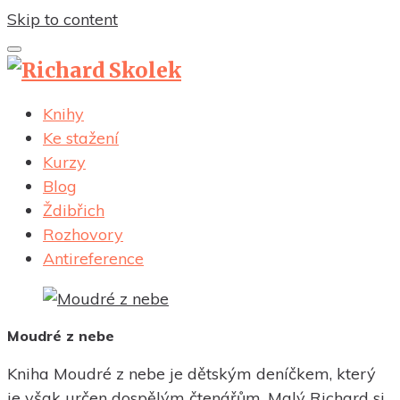
Skip to content
Knihy
Ke stažení
Kurzy
Blog
Ždibřich
Rozhovory
Antireference
Moudré z nebe
Kniha Moudré z nebe je dětským deníčkem, který
je však určen dospělým čtenářům. Malý Richard si