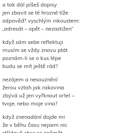
a tak dál píšeš dopisy
jen zbavit se té hrozné tíže
odpověď? vyschlým inkoustem:
„adresát – opět – nezastižen“
když sám sebe reflektuji
musím se vždy znovu ptát
poznám-li se o kus lépe
budu se mít ještě rád?
nezájem a nesouznění
žerou vztah jak rakovina
zbývá už jen vyřknout ortel –
tvoje, nebo moje vina?
když znenadání dojde mi
že v běhu času nejsem nic
střídavě chce se oněmět