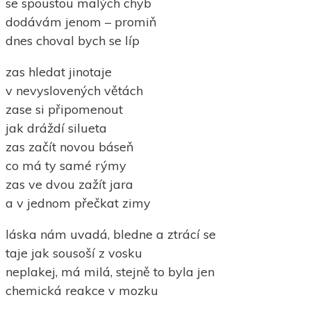
se spoustou malých chyb
dodávám jenom – promiň
dnes choval bych se líp
zas hledat jinotaje
v nevyslovených větách
zase si připomenout
jak dráždí silueta
zas začít novou báseň
co má ty samé rýmy
zas ve dvou zažít jara
a v jednom přečkat zimy
láska nám uvadá, bledne a ztrácí se
taje jak sousoší z vosku
neplakej, má milá, stejně to byla jen
chemická reakce v mozku