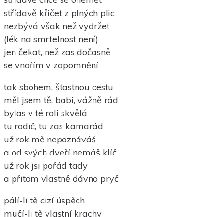
střídavě křičet z plných plic
nezbývá však než vydržet
(lék na smrtelnost není)
jen čekat, než zas dočasně
se vnořím v zapomnění
tak sbohem, šťastnou cestu
měl jsem tě, babi, vážně rád
bylas v té roli skvělá
tu rodič, tu zas kamarád
už rok mě nepoznáváš
a od svých dveří nemáš klíč
už rok jsi pořád tady
a přitom vlastně dávno pryč
pálí-li tě cizí úspěch
mučí-li tě vlastní krachy