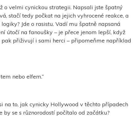
 o velmi cynickou strategii. Napsali jste špatný
á, stačí tedy počkat na jejich vyhrocené reakce, a
í logiky? Jde o rasistu. Vadí mu špatně napsaná
í útočí na fanoušky – je přece jenom lepší, když
o pak přiživují i sami herci – připomeňme například
item nebo elfem.“
 si na to, jak cynicky Hollywood v těchto případech
e by se s různorodostí počítalo od začátku?