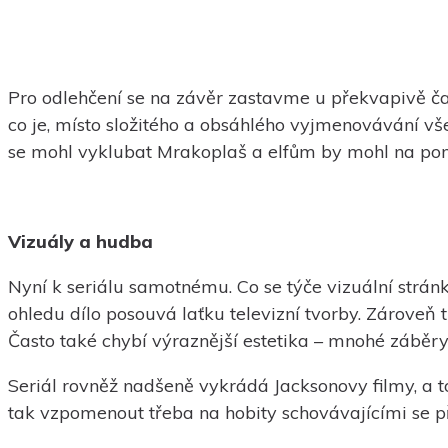
Pro odlehčení se na závěr zastavme u překvapivě čast
co je, místo složitého a obsáhlého vyjmenovávání vš
se mohl vyklubat Mrakoplaš a elfům by mohl na pomoc
Vizuály a hudba
Nyní k seriálu samotnému. Co se týče vizuální strán
ohledu dílo posouvá laťku televizní tvorby. Zároveň t
Často také chybí výraznější estetika – mnohé záběry
Seriál rovněž nadšeně vykrádá Jacksonovy filmy, a t
tak vzpomenout třeba na hobity schovávajícími se p