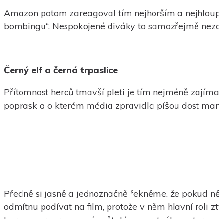
Amazon potom zareagoval tím nejhorším a nejhloup
bombingu“. Nespokojené diváky to samozřejmě nezasta
Černý elf a černá trpaslice
Přítomnost herců tmavší pleti je tím nejméně zajím
poprask a o kterém média zpravidla píšou dost manipu
Předně si jasně a jednoznačně řekněme, že pokud ně
odmítnu podívat na film, protože v něm hlavní roli z