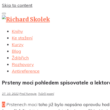
Skip to content
Knihy
Ke stažení
Kurzy
Blog
Ždibřich
Rozhovory
Antireference
Prsteny moci pohledem spisovatele a lektor
27. 10. 2022
Proč funguje
,
Tvůrčí psaní
O
Prstenech moci
toho již bylo napsáno opravdu hodně