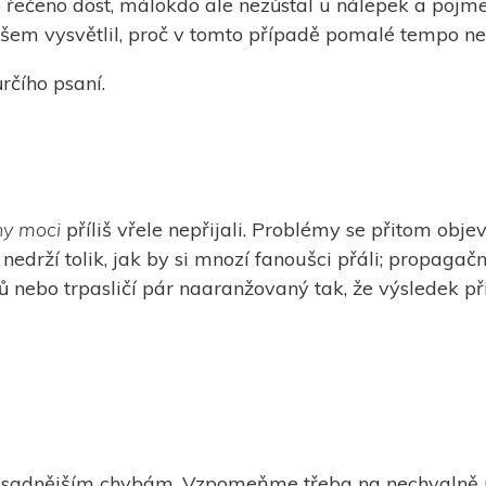
o řečeno dost, málokdo ale nezůstal u nálepek a pojm
ovšem vysvětlil, proč v tomto případě pomalé tempo nef
rčího psaní.
ny moci
příliš vřele nepřijali. Problémy se přitom objev
 nedrží tolik, jak by si mnozí fanoušci přáli; propaga
nebo trpasličí pár naaranžovaný tak, že výsledek př
ásadnějším chybám. Vzpomeňme třeba na nechvalně pro