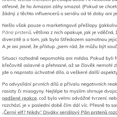
otřesné, že ho Amazon záhy smazal. (Pokud se chce
žádný z těchto influencerů o seriálu od té doby ani 
Nešlo však pouze o marketingové přešlapy (jakkoliv 
Pána prstenů
, většina z nich opakuje, jak je vděčná,
diverzitě a o tom, jak byla Středozem samotnou jejic
A je asi jasné, že přístup „jsem rád, že můžu být sou
Situaci rozhodně nepomohla ani média. Pokud byli fan
křečovitě oslavné a přehnané, až se člověk nemohl zb
jde o naprosto úchvatné dílo, a veškeré další aspekty
Po odvysílání prvních dílů a přívalu negativních re
rasisty či misogyny. Nejlépe to myslím shrnuje dvoj
nadšené reakce
, což bylo velmi odvážné tvrzení, neb
rozchází, je v poslední době čím dál víc. Přesně t
„Černý elf? Nikdy.“ Diváky seriálový Pán prstenů roz