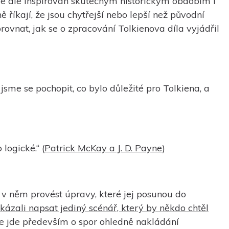
je ale inspirován skutečným historickým obdobím i
 říkají, že jsou chytřejší nebo lepší než původní
rovnat, jak se o zpracování Tolkienova díla vyjádřil
 jsme se pochopit, co bylo důležité pro Tolkiena, a
logické.“ (
Patrick McKay a J. D. Payne
)
 v něm provést úpravy, které jej posunou do
okázali napsat jediný scénář, který by někdo chtěl
že jde především o spor ohledně nakládání