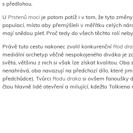
s předlohou.
U
Prstenů moci
je potom potíž i v tom, že tyto změny
populací, místo aby přemýšleli v měřítku celých náro
mají snědou pleť. Proč tedy do všech těchto rolí ne
Právě tuto cestu nakonec zvolil konkurenční
Rod dra
mediální archetyp věčně nespokojeného diváka je zavá
světa, většinu z nich si však lze získat kvalitou. Ob
nenahrává, oba navazují na předchozí dílo, které jim
předchůdce). Tvůrci
Rodu draka
si ovšem fanoušky do
čtou hlavně lidé otevření a milující, kdežto Tolkiena