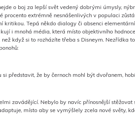
jde o boj za lepší svět vedený dobrými úmysly, nýbrž
ké procento extrémně nesnášenlivých v populaci zůstáv
ní kritikou. Tepá někdo dialogy či absenci elementárn
ují i mnohá média, která místo objektivního hodnocen
 než když si to rozházíte třeba s Disneym. Nezřídka t
ponohů:
u si představit, že by černoch mohl být dvořanem, hob
 velmi zavádějící. Nebylo by navíc přínosnější stěžovat
 adaptuje, místo aby se vymýšlely zcela nové světy, kd