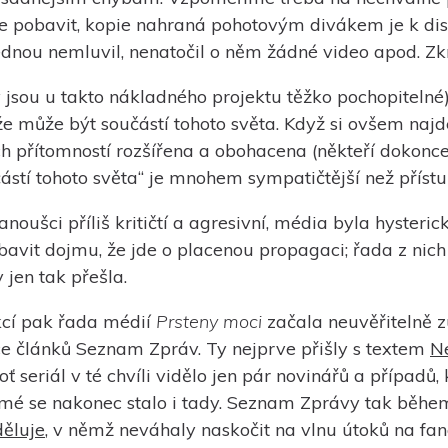
te pobavit, kopie nahraná pohotovým divákem je k di
jednou nemluvil, nenatočil o něm žádné video apod. Zkr
jsou u takto nákladného projektu těžko pochopitelné)
 že může být součástí tohoto světa. Když si ovšem najd
h přítomností rozšířena a obohacena (někteří dokonce ř
částí tohoto světa“ je mnohem sympatičtější než přístup
oušci příliš kritičtí a agresivní, média byla hysteri
avit dojmu, že jde o placenou propagaci; řada z nich s
 jen tak přešla.
akcí pak řada médií
Prsteny moci
začala neuvěřitelně z
ice článků Seznam Zpráv. Ty nejprve přišly s textem
Ne
oť seriál v té chvíli vidělo jen pár novinářů a případů,
o samé se nakonec stalo i tady. Seznam Zprávy tak bě
děluje
, v němž neváhaly naskočit na vlnu útoků na fan