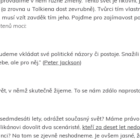
ovádíme v něm různé změny. Tento svět je fiktivní, 
a zrovna u Tolkiena dost zevrubně). Tvůrci tím vlastně
k musí vzít zavděk tím jeho. Pojďme pro zajímavost po
stenů moci
:
budeme vkládat své politické názory či postoje. Snažili
be, ale pro něj.“ (
Peter Jackson
)
vět, v němž skutečně žijeme. To se nám zdálo naprosto 
ed sedmdesáti lety, odrážet současný svět? Máme právo
likánovi dovolit dva scenáristé,
kteří za deset let ned
ganci? Na tom se zjevně neshodneme. Je ovšem jasné, 