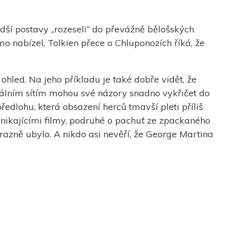
ědší postavy „rozeseli“ do převážně bělošských
o nabízel, Tolkien přece o Chluponozích říká, že
 ohled. Na jeho příkladu je také dobře vidět, že
ciálním sítím mohou své názory snadno vykřičet do
ředlohu, která obsazení herců tmavší pleti příliš
vynikajícími filmy, podruhé o pachuť ze zpackaného
ýrazně ubylo. A nikdo asi nevěří, že George Martina