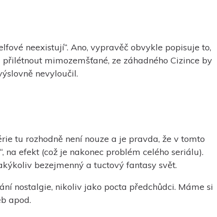
lfové neexistují“. Ano, vypravěč obvykle popisuje to,
dě přilétnout mimozemšťané, ze záhadného Cizince by
ýslovně nevyloučil.
rie tu rozhodně není nouze a je pravda, že v tomto
, na efekt (což je nakonec problém celého seriálu).
akýkoliv bezejmenný a tuctový fantasy svět.
ní nostalgie, nikoliv jako pocta předchůdci. Máme si
eb apod.