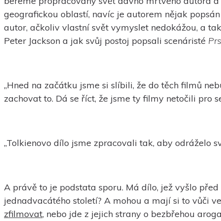
bereme propracovaný svět dávno mrtvého autora a pr
geografickou oblastí, navíc je autorem nějak popsán (
autor, ačkoliv vlastní svět vymyslet nedokážou, a ta
Peter Jackson a jak svůj postoj popsali scenáristé
Pr
„Hned na začátku jsme si slíbili, že do těch filmů ne
zachovat to. Dá se říct, že jsme ty filmy netočili pro se
„Tolkienovo dílo jsme zpracovali tak, aby odráželo s
A právě to je podstata sporu. Má dílo, jež vyšlo př
jednadvacátého století? A mohou a mají si to vůči ve
zfilmovat
, nebo jde z jejich strany o bezbřehou aro