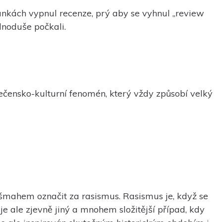
kách vypnul recenze, prý aby se vyhnul „review
dnoduše počkali.
ečensko-kulturní fenomén, který vždy způsobí velký
 šmahem označit za rasismus. Rasismus je, když se
e ale zjevně jiný a mnohem složitější případ, kdy