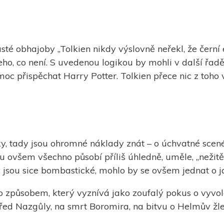
é obhajoby „Tolkien nikdy výslovně neřekl, že černí e
eho, co není. S uvedenou logikou by mohli v další řa
 přispěchat Harry Potter. Tolkien přece nic z toho v
ky, tady jsou ohromné náklady znát – o úchvatné scené
u ovšem všechno působí příliš úhledně, uměle, „nežitě“
 jsou sice bombastické, mohlo by se ovšem jednat o j
o způsobem, který vyznívá jako zoufalý pokus o vyvolá
řed Nazgûly, na smrt Boromira, na bitvu o Helmův žl