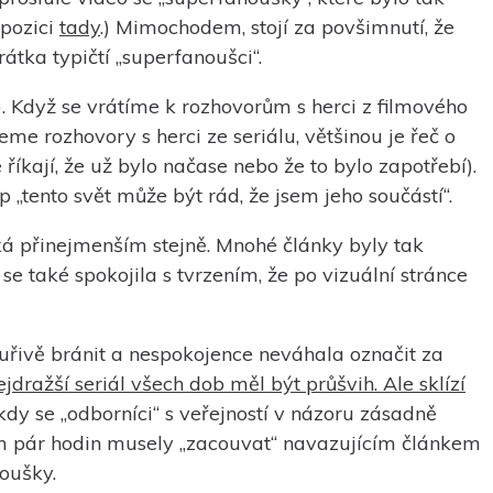
spozici
tady
.) Mimochodem, stojí za povšimnutí, že
átka typičtí „superfanoušci“.
. Když se vrátíme k rozhovorům s herci z filmového
eme rozhovory s herci ze seriálu, většinou je řeč o
íkají, že už bylo načase nebo že to bylo zapotřebí).
 „tento svět může být rád, že jsem jeho součástí“.
cká přinejmenším stejně. Mnohé články byly tak
e také spokojila s tvrzením, že po vizuální stránce
uřivě bránit a nespokojence neváhala označit za
jdražší seriál všech dob měl být průšvih. Ale sklízí
 kdy se „odborníci“ s veřejností v názoru zásadně
hem pár hodin musely „zacouvat“ navazujícím článkem
oušky.