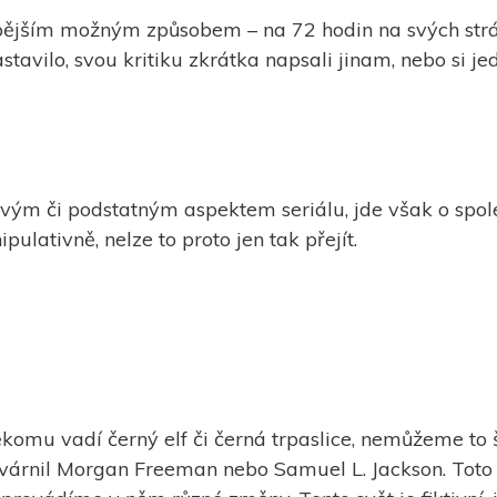
ějším možným způsobem – na 72 hodin na svých strán
vilo, svou kritiku zkrátka napsali jinam, nebo si je
avým či podstatným aspektem seriálu, jde však o spol
lativně, nelze to proto jen tak přejít.
komu vadí černý elf či černá trpaslice, nemůžeme to
tvárnil Morgan Freeman nebo Samuel L. Jackson. Toto j