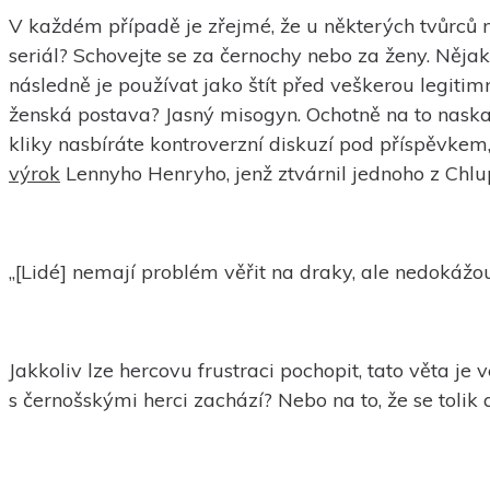
V každém případě je zřejmé, že u některých tvůrců ne
seriál? Schovejte se za černochy nebo za ženy. Něja
následně je používat jako štít před veškerou legitim
ženská postava? Jasný misogyn. Ochotně na to naskak
kliky nasbíráte kontroverzní diskuzí pod příspěvkem,
výrok
Lennyho Henryho, jenž ztvárnil jednoho z Chlu
„[Lidé] nemají problém věřit na draky, ale nedokážo
Jakkoliv lze hercovu frustraci pochopit, tato věta je
s černošskými herci zachází? Nebo na to, že se tolik