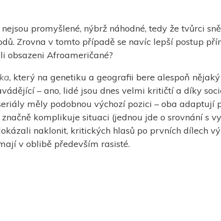
 nejsou promyšlené, nýbrž náhodné, tedy že tvůrci sn
dů. Zrovna v tomto případě se navíc lepší postup přím
byli obsazeni Afroameričané?
ka
, který na genetiku a geografii bere alespoň nějaký
dějící – ano, lidé jsou dnes velmi kritičtí a díky so
a seriály měly podobnou výchozí pozici – oba adaptují p
 značně komplikuje situaci (jednou jde o srovnání s 
kázali naklonit, kritických hlasů po prvních dílech v
 mají v oblibě především rasisté.