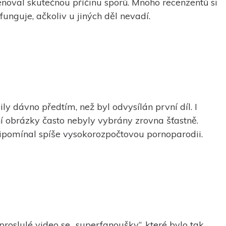
enoval skutečnou příčinu sporů. Mnoho recenzentů si
unguje, ačkoliv u jiných děl nevadí.
ily dávno předtím, než byl odvysílán první díl. I
ční obrázky často nebyly vybrány zrovna šťastně.
ipomínal spíše vysokorozpočtovou pornoparodii.
slulé video se „superfanoušky“, které bylo tak