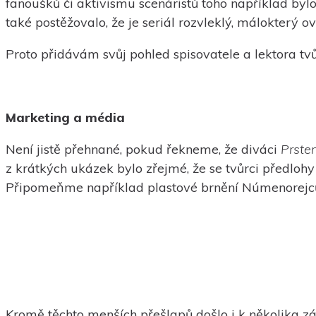
fanoušků či aktivismu scenáristů toho například byl
také postěžovalo, že je seriál rozvleklý, málokterý 
Proto přidávám svůj pohled spisovatele a lektora tvů
Marketing a média
Není jistě přehnané, pokud řekneme, že diváci
Prste
z krátkých ukázek bylo zřejmé, že se tvůrci předlohy
Připomeňme například plastové brnění Númenorejců 
Kromě těchto menších přešlapů došlo i k několika z